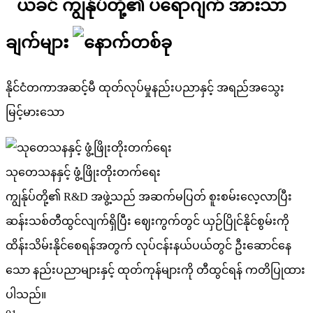
ကျွန်ုပ်တို့၏ ပရောဂျက် အားသာ
ချက်များ
နိုင်ငံတကာအဆင့်မီ ထုတ်လုပ်မှုနည်းပညာနှင့် အရည်အသွေး
မြင့်မားသော
သုတေသနနှင့် ဖွံ့ဖြိုးတိုးတက်ရေး
ကျွန်ုပ်တို့၏ R&D အဖွဲ့သည် အဆက်မပြတ် စူးစမ်းလေ့လာပြီး
ဆန်းသစ်တီထွင်လျက်ရှိပြီး ဈေးကွက်တွင် ယှဉ်ပြိုင်နိုင်စွမ်းကို
ထိန်းသိမ်းနိုင်စေရန်အတွက် လုပ်ငန်းနယ်ပယ်တွင် ဦးဆောင်နေ
သော နည်းပညာများနှင့် ထုတ်ကုန်များကို တီထွင်ရန် ကတိပြုထား
ပါသည်။