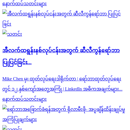
နောက်ထပ်သတင်းများ
အီလက်ထရွန်းနစ်လုပ်ငန်းအတွက် ဆီလီကွန်ရော်ဘာ
ပြုပြင်ခြင်း...
Mike Chen မှ၊ ထုတ်လုပ်ရေးဒါရိုက်တာ | ရော်ဘာထုတ်လုပ်ရေး
တွင် ၁၂ နှစ်ကျော်အတွေ့အကြုံ | LinkedIn အဓိကအချက်များ...
နောက်ထပ်သတင်းများ