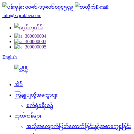
ဖုန်း: ၀၀၈၆-၁၃၈၀၆၀၇၄၅၄၉
E-mail:
info@xcjrubber.com
English
အိမ်
ကြှနျုပျတို့အကွောငျး
စက်ရုံခရီးစဉ်
ထုတ်ကုန်များ
အလိုအလျောက်ဖြတ်တောက်ခြင်းနှင့်အစာကျွေးခြင်း