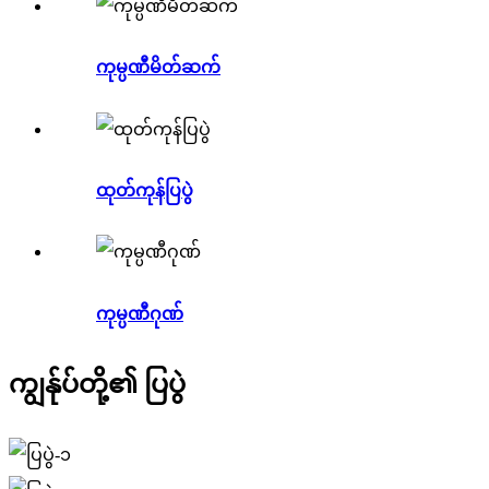
ကုမ္ပဏီမိတ်ဆက်
ထုတ်ကုန်ပြပွဲ
ကုမ္ပဏီဂုဏ်
ကျွန်ုပ်တို့၏ ပြပွဲ