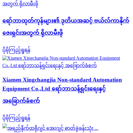
ရော်ဘာထုတ်ကုန်များ၏ ဒုတိယအဆင့် ဗယ်လ်ကာနိုက်
ဇေးရှင်းအတွက် ရိုလာမီးဖို
ပိုမိုကြည့်ရှုရန်
Xiamen Xingchangjia Non-standard Automation
Equipment Co.,Ltd ရော်ဘာသန့်ရှင်းရေးနှင့်
အခြောက်ခံစက်
ပိုမိုကြည့်ရှုရန်