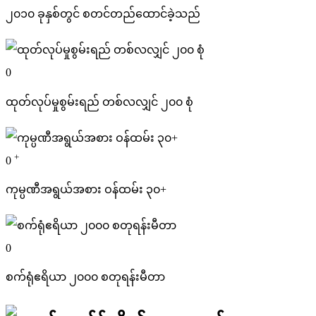
၂၀၁၀ ခုနှစ်တွင် စတင်တည်ထောင်ခဲ့သည်
0
ထုတ်လုပ်မှုစွမ်းရည် တစ်လလျှင် ၂၀၀ စုံ
+
0
ကုမ္ပဏီအရွယ်အစား ဝန်ထမ်း ၃၀+
0
စက်ရုံဧရိယာ ၂၀၀၀ စတုရန်းမီတာ