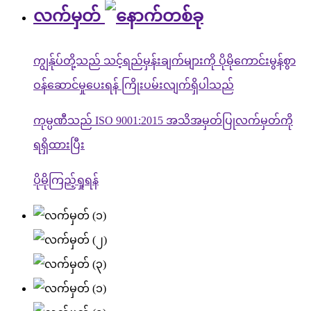
လက်မှတ်
ကျွန်ုပ်တို့သည် သင့်ရည်မှန်းချက်များကို ပိုမိုကောင်းမွန်စွာ
ဝန်ဆောင်မှုပေးရန် ကြိုးပမ်းလျက်ရှိပါသည်
ကုမ္ပဏီသည် ISO 9001:2015 အသိအမှတ်ပြုလက်မှတ်ကို
ရရှိထားပြီး
ပိုမိုကြည့်ရှုရန်