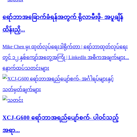
ရော်ဘာအခြောက်ခံရန်အတွက် ရိုလာမီးဖို- အပူချိန်
ထိန်းညှိ...
Mike Chen မှ၊ ထုတ်လုပ်ရေးဒါရိုက်တာ | ရော်ဘာထုတ်လုပ်ရေး
တွင် ၁၂ နှစ်ကျော်အတွေ့အကြုံ | LinkedIn အဓိကအချက်များ...
နောက်ထပ်သတင်းများ
XCJ-G600 ရော်ဘာအရည်ပျော်စက်- ပါ၀င်သည့်
အရာ...