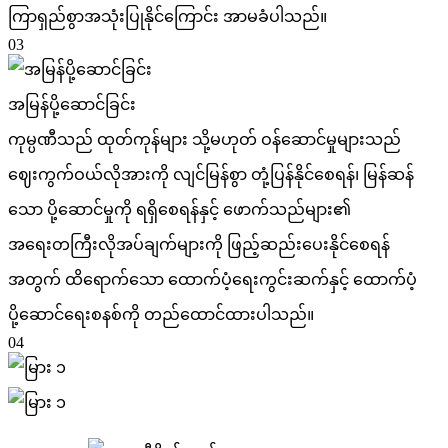
ကြာရှည်စွာအသုံးပြုနိုင်ကြောင်း အာမခံပါသည်။
03
အမြန်ပို့ဆောင်ခြင်း
ကုမ္ပဏီသည် ထုတ်ကုန်များ သို့မဟုတ် ဝန်ဆောင်မှုများသည်
ဈေးကွက်ဝယ်လိုအားကို လျင်မြန်စွာ တုံ့ပြန်နိုင်စေရန်၊ မြန်ဆန်
သော ပို့ဆောင်မှုကို ရရှိစေရန်နှင့် ဖောက်သည်များ၏
အရေးတကြီးလိုအပ်ချက်များကို ဖြည့်ဆည်းပေးနိုင်စေရန်
အတွက် ထိရောက်သော ထောက်ပံ့ရေးကွင်းဆက်နှင့် ထောက်ပံ့
ပို့ဆောင်ရေးစနစ်ကို တည်ထောင်ထားပါသည်။
04