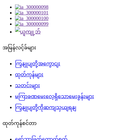
အမြန်လင့်ခ်များ
ကြှနျုပျတို့အကွောငျး
ထုတ်ကုန်များ
သတင်းများ
မကြာခဏမေးလေ့ရှိသောမေးခွန်းများ
ကြှနျုပျတို့ကိုဆကျသှယျရနျ
ထုတ်ကုန်စင်တာ
ရော်ဘာဖြတ်တောက်စက်