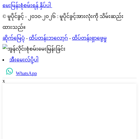
မေးမြန်းစုံစမ်းရန် နှိပ်ပါ
© မူပိုင်ခွင့် - ၂၀၁၀-၂၀၂၆ : မူပိုင်ခွင့်အားလုံးကို သိမ်းဆည်း
ထားသည်။
ဆိုက်မြေပုံ
-
ထိပ်တန်းဘလော့ဂ်
-
ထိပ်တန်းရှာဖွေမှု
အီးမေးလ်ပို့ပါ
WhatsApp
x