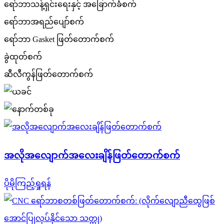
ရော်ဘာသန့်ရှင်းရေးနှင့် အခြောက်ခံစက်
ရော်ဘာအရည်ပျော်စက်
ရော်ဘာ Gasket ဖြတ်တောက်စက်
ခွဲထုတ်စက်
ဆီလီကွန်ဖြတ်တောက်စက်
အလိုအလျောက်အလေးချိန်ဖြတ်တောက်စက်
ပိုမိုကြည့်ရှုရန်