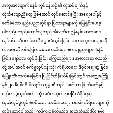
အလိုအလျောက်စနစ် လုပ်ငန်းစဉ်၏ လိုအပ်ချက်နှင့်
လိုက်လျောညီထွေဖြစ်အောင် လုပ်ဆောင်ခဲ့ပြီး အရေးပေါ်နှင့်
ခက်ခဲသော နည်းပညာဆိုင်ရာ ပြဿနာများကို ဖြေရှင်းပေးခဲ့
ပါသည်။ တည်ထောင်သူသည် အီလက်ထရွန်းနစ်၊ ဓာတုဗေဒ
လုပ်ငန်း၊ ဆိပ်ကမ်း၊ ထိုးသွင်းပုံသွင်းခြင်း၊ ဓာတ်လှေကားများ၊ ဖို
က်လစ်၊ ဘိလပ်မြေ၊ ဆေးဘက်ဆိုင်ရာ၊ စက်ပစ္စည်းများ၊ ပုံနှိပ်
ခြင်း၊ ရော်ဘာ၊ ထုပ်ပိုးခြင်း၊ ကြွေထည်များ၊ အစားအစာ စသည်
တို့ အပါအဝင် စက်မှုလုပ်ငန်းသုံး ကိရိယာများ ဒီဇိုင်းရေးဆွဲခြင်း၊
ဖွံ့ဖြိုးတိုးတက်စေခြင်း၊ ပြုပြင်ထိန်းသိမ်းခြင်းတွင် အတွေ့အကြုံ
နှစ် ၂၀ နီးပါး ရှိပါသည်။ ကုမ္ပဏီသည် “ရော်ဘာ ဖြုတ်စက်နှင့်
ရော်ဘာခွဲထုတ်စက်” ကို အဓိကထုတ်လုပ်ပြီး ဒီဇိုင်းနှင့်
ထုတ်လုပ်မှုတွင် စံမမီသော အလိုအလျောက်စနစ် ကိရိယာများကို
လုပ်ဆောင်ပါသည်။ ကုန်ကျစရိတ်နည်း၊ ဆူညံသံနည်းပြီး စွမ်း