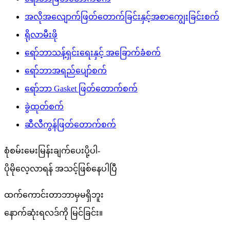
အလိုအလျောက်ဖြတ်တောက်ခြင်းနှင့်အစာကျွေးခြင်းစက်
ရိုလာမီးဖို
ရော်ဘာသန့်ရှင်းရေးနှင့် အခြောက်ခံစက်
ရော်ဘာအရည်ပျော်စက်
ရော်ဘာ Gasket ဖြတ်တောက်စက်
ခွဲထုတ်စက်
ဆီလီကွန်ဖြတ်တောက်စက်
စုံစမ်းမေးမြန်းချက်ပေးပို့ပါ-
ပိုမိုလေ့လာရန် အသင့်ဖြစ်နေပါပြီ
ထက်ကောင်းတာဘာမှမရှိဘူး
နောက်ဆုံးရလဒ်ကို မြင်ခြင်း။