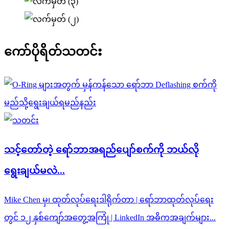
ကော်ပိုရိတ်
သတင်း
သင့်တော်တဲ့ ရော်ဘာအရည်ပျော်စက်ကို ဘယ်လို
ရွေးချယ်မလဲ...
Mike Chen မှ၊ ထုတ်လုပ်ရေးဒါရိုက်တာ | ရော်ဘာထုတ်လုပ်ရေး
တွင် ၁၂ နှစ်ကျော်အတွေ့အကြုံ | LinkedIn အဓိကအချက်များ...