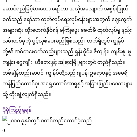
ဆောင်ရည်မြင့်မားသော ရော်ဘာ အလိုအလျောက် အစွန်းဖြုတ်
စက်သည် ရော်ဘာ ထုတ်လုပ်ရေးလုပ်ငန်းများအတွက် ဈေးကွက်
အများဆုံး ထိုးဖောက်နိုင်ရန် မကြုံစဖူး ခေတ်မီ ထုတ်လုပ်မှု နည်း
လမ်းတစ်ခုကို ဖွင့်လှစ်ပေးမည်ဖြစ်သည်။ လက်ရှိတွင် ကျွန်ုပ်
တို့၏ အဓိကဖောက်သည်များသည် ရှန်ဟိုင်း၊ ဇီကျန်း၊ ကျန်းစု၊ ဖူ
ကျန်း၊ ဂွေကျိုး၊ ဟီဘေးနှင့် အခြားမြို့များတွင် တည်ရှိသည်။
တစ်ချိန်တည်းမှာပင်၊ ကျွန်ုပ်တို့သည် ဂျပန်၊ ဥရောပနှင့် အမေရိ
ကန်ပြည်ထောင်စု၊ အရှေ့တောင်အာရှနှင့် အခြားပြည်ပဒေသများ
သို့ တိုးချဲ့လျက်ရှိသည်။
ပိုမိုကြည့်ရှုရန်
0