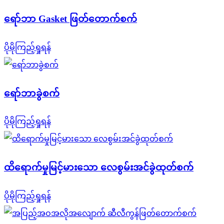
ရော်ဘာ Gasket ဖြတ်တောက်စက်
ပိုမိုကြည့်ရှုရန်
ရော်ဘာခွဲစက်
ပိုမိုကြည့်ရှုရန်
ထိရောက်မှုမြင့်မားသော လေစွမ်းအင်ခွဲထုတ်စက်
ပိုမိုကြည့်ရှုရန်