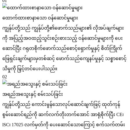
01
ထောက်ထားစာနာသော ဝန်ဆောင်မှုများ
ကျွန်ုပ်တို့သည် ကျွန်ုပ်တို့၏ဖောက်သည်များ၏ လိုအပ်ချက်များ
ကို အပြည့်အဝထည့်သွင်းစဉ်းစားသည့် ဝန်ဆောင်မှုများကို ပေး
ဆောင်ပြီး ဂရုတစိုက်ဖောက်သည်စောင့်ရှောက်မှုနှင့် စိတ်ကြိုက်
ဖြေရှင်းချက်များမှတစ်ဆင့် ဖောက်သည်ကျေနပ်မှုနှင့် သစ္စာစောင့်
သိမှုကို မြှင့်တင်ပေးပါသည်။
02
အရည်အသွေးနှင့် စမ်းသပ်ခြင်း
ကျွန်ုပ်တို့သည် ကောင်းမွန်သောလုပ်ဆောင်ချက်ဖြင့် ထုတ်ကုန်
စွမ်းဆောင်ရည်ကို ဆက်လက်တိုးတက်အောင် အာရုံစိုက်ပြီး CE၊
lSC၊ 17025 လက်မှတ်ကို ပေးဆောင်သောကြောင့် စက်သက်တမ်း