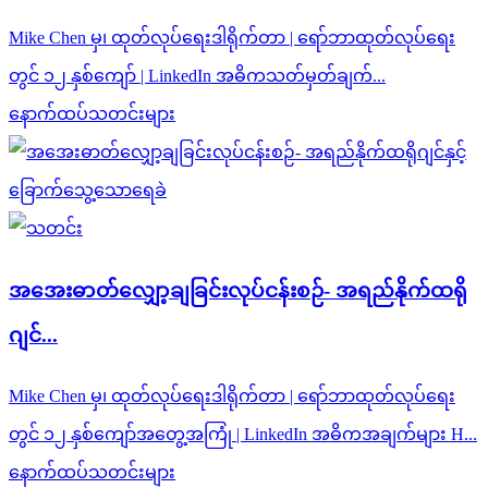
Mike Chen မှ၊ ထုတ်လုပ်ရေးဒါရိုက်တာ | ရော်ဘာထုတ်လုပ်ရေး
တွင် ၁၂ နှစ်ကျော် | LinkedIn အဓိကသတ်မှတ်ချက်...
နောက်ထပ်သတင်းများ
အအေးဓာတ်လျှော့ချခြင်းလုပ်ငန်းစဉ်- အရည်နိုက်ထရို
ဂျင်...
Mike Chen မှ၊ ထုတ်လုပ်ရေးဒါရိုက်တာ | ရော်ဘာထုတ်လုပ်ရေး
တွင် ၁၂ နှစ်ကျော်အတွေ့အကြုံ | LinkedIn အဓိကအချက်များ H...
နောက်ထပ်သတင်းများ