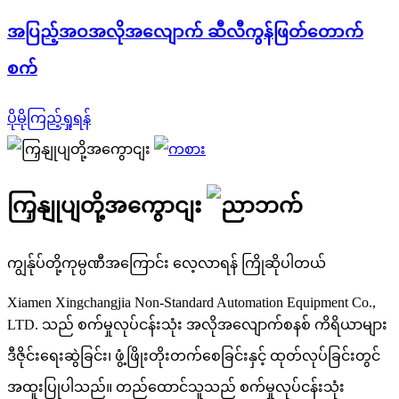
အပြည့်အဝအလိုအလျောက် ဆီလီကွန်ဖြတ်တောက်
စက်
ပိုမိုကြည့်ရှုရန်
ကြှနျုပျတို့အကွောငျး
ကျွန်ုပ်တို့ကုမ္ပဏီအကြောင်း လေ့လာရန် ကြိုဆိုပါတယ်
Xiamen Xingchangjia Non-Standard Automation Equipment Co.,
LTD. သည် စက်မှုလုပ်ငန်းသုံး အလိုအလျောက်စနစ် ကိရိယာများ
ဒီဇိုင်းရေးဆွဲခြင်း၊ ဖွံ့ဖြိုးတိုးတက်စေခြင်းနှင့် ထုတ်လုပ်ခြင်းတွင်
အထူးပြုပါသည်။ တည်ထောင်သူသည် စက်မှုလုပ်ငန်းသုံး