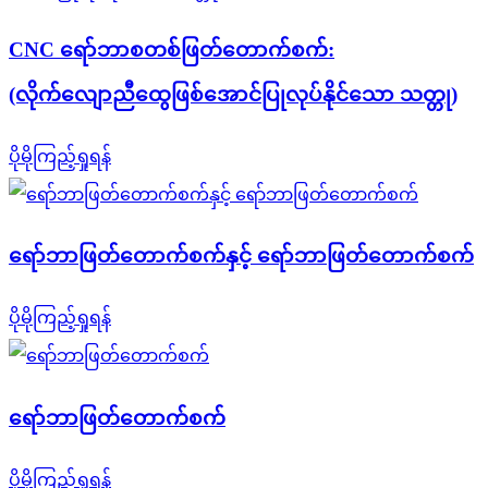
CNC ရော်ဘာစတစ်ဖြတ်တောက်စက်:
(လိုက်လျောညီထွေဖြစ်အောင်ပြုလုပ်နိုင်သော သတ္တု)
ပိုမိုကြည့်ရှုရန်
ရော်ဘာဖြတ်တောက်စက်နှင့် ရော်ဘာဖြတ်တောက်စက်
ပိုမိုကြည့်ရှုရန်
ရော်ဘာဖြတ်တောက်စက်
ပိုမိုကြည့်ရှုရန်