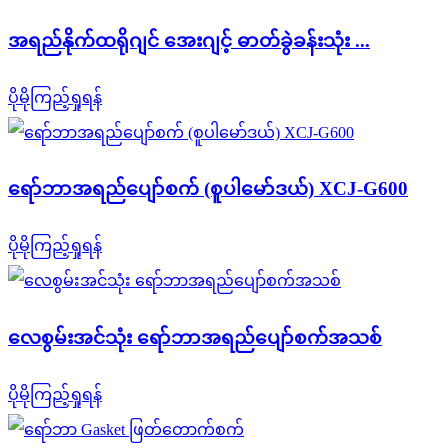
အရည်နိုက်ထရိုဂျင် အေးဂျင့် ဓာတ်ခွဲခန်းသုံး ...
ပိုမိုကြည့်ရှုရန်
ရော်ဘာအရည်ပျော်စက် (စူပါမော်ဒယ်) XCJ-G600
ပိုမိုကြည့်ရှုရန်
လေစွမ်းအင်သုံး ရော်ဘာအရည်ပျော်စက်အသစ်
ပိုမိုကြည့်ရှုရန်