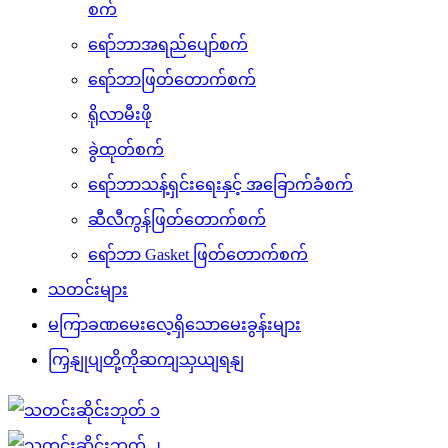
စက်
ရော်ဘာအရည်ပျော်စက်
ရော်ဘာဖြတ်တောက်စက်
ရိုလာမီးဖို
ခွဲထုတ်စက်
ရော်ဘာသန့်ရှင်းရေးနှင့် အခြောက်ခံစက်
ဆီလီကွန်ဖြတ်တောက်စက်
ရော်ဘာ Gasket ဖြတ်တောက်စက်
သတင်းများ
မကြာခဏမေးလေ့ရှိသောမေးခွန်းများ
ကြှနျုပျတို့ကိုဆကျသှယျရနျ