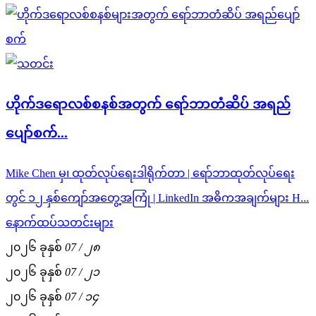
ဟိုက်ဒရောလစ်စနစ်အတွက် ရော်ဘာတံဆိပ် အရည်
ပျော်စက်...
Mike Chen မှ၊ ထုတ်လုပ်ရေးဒါရိုက်တာ | ရော်ဘာထုတ်လုပ်ရေး
တွင် ၁၂ နှစ်ကျော်အတွေ့အကြုံ | LinkedIn အဓိကအချက်များ H...
နောက်ထပ်သတင်းများ
၂၀၂၆ ခုနှစ်
07
/ ၂၈
၂၀၂၆ ခုနှစ်
07
/ ၂၁
၂၀၂၆ ခုနှစ်
07
/ ၁၄