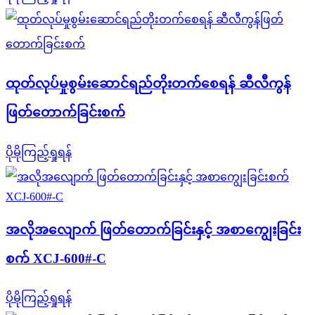
ထုတ်လုပ်မှုစွမ်းဆောင်ရည်တိုးတက်စေရန် ဆီလီကွန်
ဖြတ်တောက်ခြင်းစက်
ပိုမိုကြည့်ရှုရန်
အလိုအလျောက် ဖြတ်တောက်ခြင်းနှင့် အစာကျွေးခြင်း
စက် XCJ-600#-C
ပိုမိုကြည့်ရှုရန်