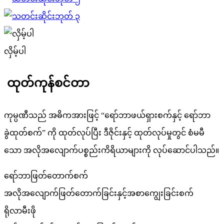
လှိမ့်ပါ
ထုတ်ကုန်စင်တာ
ကုမ္ပဏီသည် အဓိကအားဖြင့် “ရော်ဘာဖယ်ရှားစက်နှင့် ရော်ဘာ
ခွဲထုတ်စက်” ကို ထုတ်လုပ်ပြီး ဒီဇိုင်းနှင့် ထုတ်လုပ်မှုတွင် စံမမီ
သော အလိုအလျောက်ပစ္စည်းကိရိယာများကို လုပ်ဆောင်ပါသည်။
ရော်ဘာဖြတ်တောက်စက်
အလိုအလျောက်ဖြတ်တောက်ခြင်းနှင့်အစာကျွေးခြင်းစက်
ရိုလာမီးဖို