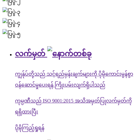
လက်မှတ်
ကျွန်ုပ်တို့သည် သင့်ရည်မှန်းချက်များကို ပိုမိုကောင်းမွန်စွာ
ဝန်ဆောင်မှုပေးရန် ကြိုးပမ်းလျက်ရှိပါသည်
ကုမ္ပဏီသည် ISO 9001:2015 အသိအမှတ်ပြုလက်မှတ်ကို
ရရှိထားပြီး
ပိုမိုကြည့်ရှုရန်